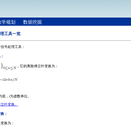
数学规划
数据挖掘
处理工具一览
下信号处理工具：
换：
，它的离散傅立叶变换为：
.
的底，i为虚数单位。
傅立叶变换。
变换：
逆变换为：