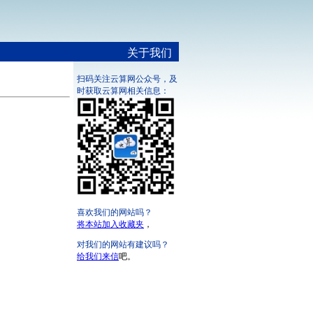
关于我们
扫码关注云算网公众号，及
时获取云算网相关信息：
喜欢我们的网站吗？
将本站加入收藏夹
，
对我们的网站有建议吗？
给我们来信
吧。