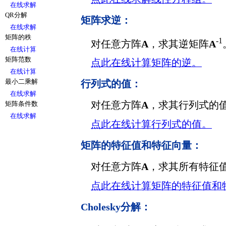
在线求解
QR分解
矩阵求逆：
在线求解
矩阵的秩
-1
对任意方阵
A
，求其逆矩阵
A
在线计算
矩阵范数
点此在线计算矩阵的逆。
在线计算
最小二乘解
行列式的值：
在线求解
矩阵条件数
对任意方阵
A
，求其行列式的
在线求解
点此在线计算行列式的值。
矩阵的特征值和特征向量：
对任意方阵
A
，求其所有特征
点此在线计算矩阵的特征值和
Cholesky分解：