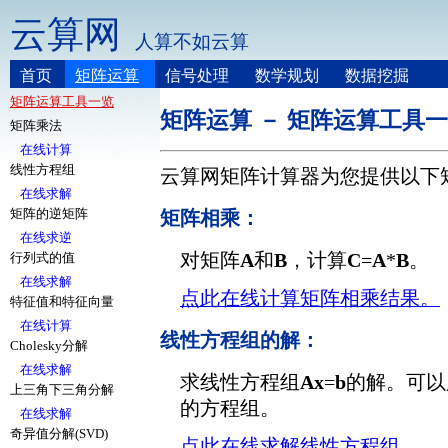
云算网
人算不如云算
首页
矩阵运算
信号处理
数学规划
数据挖掘
矩阵运算工具一览
矩阵运算 － 矩阵运算工具
矩阵乘法
在线计算
线性方程组
云算网矩阵计算器为您提供以下
在线求解
矩阵的逆矩阵
矩阵相乘：
在线求逆
对矩阵
A
和
B
，计算
C
=
A
*
B
。
行列式的值
在线求解
点此在线计算矩阵相乘结果。
特征值和特征向量
在线计算
线性方程组的解：
Cholesky分解
在线求解
求线性方程组
Ax
=
b
的解。可以
上三角下三角分解
的方程组。
在线求解
奇异值分解(SVD)
点此在线求解线性方程组。