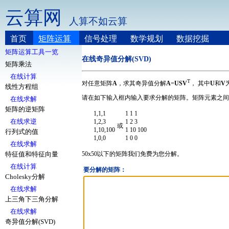
云算网
人算不如云算
首页
矩阵运算
信号处理
数学规划
数据挖掘
矩阵运算工具一览
在线奇异值分解(SVD)
矩阵乘法
在线计算
T
对任意矩阵
A
，求其奇异值分解
A
=
USV
， 其中
U
和
V
线性方程组
请在如下输入框内输入要求分解的矩阵。矩阵元素之间
在线求解
矩阵的逆矩阵
1,1,1
1 1 1
在线求逆
1,2,3
1 2 3
或
1,10,100
1 10 100
行列式的值
1,0,0
1 0 0
在线求解
特征值和特征向量
50x50以下的矩阵我们免费为您分解。
在线计算
要分解的矩阵：
Cholesky分解
在线求解
上三角下三角分解
在线求解
奇异值分解(SVD)